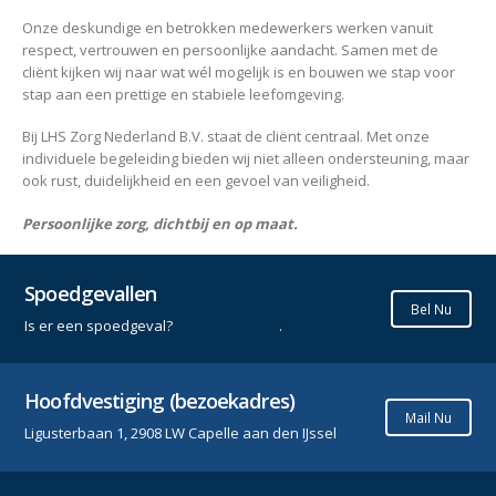
Onze deskundige en betrokken medewerkers werken vanuit
respect, vertrouwen en persoonlijke aandacht. Samen met de
cliënt kijken wij naar wat wél mogelijk is en bouwen we stap voor
stap aan een prettige en stabiele leefomgeving.
Bij LHS Zorg Nederland B.V. staat de cliënt centraal. Met onze
individuele begeleiding bieden wij niet alleen ondersteuning, maar
ook rust, duidelijkheid en een gevoel van veiligheid.
Persoonlijke zorg, dichtbij en op maat.
Spoedgevallen
Bel Nu
Is er een spoedgeval? .
Hoofdvestiging (bezoekadres)
Mail Nu
Ligusterbaan 1, 2908 LW Capelle aan den IJssel