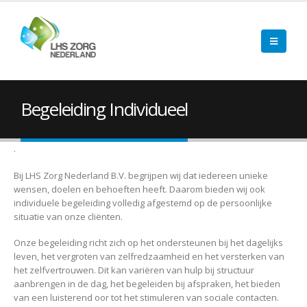
Begeleiding Individueel
.
Bij LHS Zorg Nederland B.V. begrijpen wij dat iedereen unieke
wensen, doelen en behoeften heeft. Daarom bieden wij ook
individuele begeleiding volledig afgestemd op de persoonlijke
situatie van onze cliënten.
Onze begeleiding richt zich op het ondersteunen bij het dagelijks
leven, het vergroten van zelfredzaamheid en het versterken van
het zelfvertrouwen. Dit kan variëren van hulp bij structuur
aanbrengen in de dag, het begeleiden bij afspraken, het bieden
van een luisterend oor tot het stimuleren van sociale contacten.